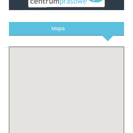
adres:
email:
Mapa
tel.: