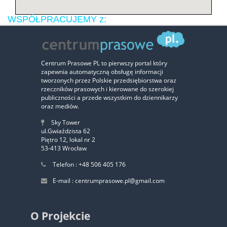
WSPÓŁPRACUJEMY z:
Centrum Prasowe PL to pierwszy portal który
zapewnia automatyczną obsługę informacji
tworzonych przez Polskie przedsiębiorstwa oraz
rzeczników prasowych i kierowane do szerokiej
publiczności a przede wszystkim do dziennikarzy
oraz mediów.
Sky Tower
ul.Gwiaździsta 62
Piętro 12, lokal nr 2
53-413 Wrocław
Zaufali nam:
Telefon : +48 506 405 176
E-mail : centrumprasowe.pl@gmail.com
‹
›
O Projekcie