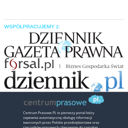
WSPÓŁPRACUJEMY z:
Zaufali nam:
Centrum Prasowe PL to pierwszy portal który
zapewnia automatyczną obsługę informacji
‹
›
tworzonych przez Polskie przedsiębiorstwa oraz
rzeczników prasowych i kierowane do szerokiej