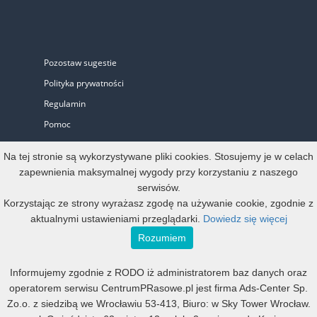
Pozostaw sugestie
Polityka prywatności
Regulamin
Pomoc
Biuro Prasowe
Na tej stronie są wykorzystywane pliki cookies. Stosujemy je w celach
zapewnienia maksymalnej wygody przy korzystaniu z naszego
serwisów.
Oferta
Korzystając ze strony wyrażasz zgodę na używanie cookie, zgodnie z
aktualnymi ustawieniami przeglądarki.
Dowiedz się więcej
Start-up i Mikro firma
Rozumiem
Konto oficjalne
Informujemy zgodnie z RODO iż administratorem baz danych oraz
Małe, średnie i duże
operatorem serwisu CentrumPRasowe.pl jest firma Ads-Center Sp.
Mała agencja PR
Zo.o. z siedzibą we Wrocławiu 53-413, Biuro: w Sky Tower Wrocław.
Duża agencja PR